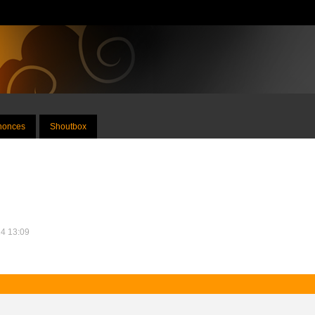
nnonces
Shoutbox
14 13:09