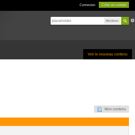
Connexion
Créer un compte
Membres
Voir le nouveau contenu
Mon contenu