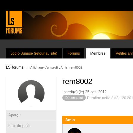
Logic-Sunrise (retour au site)
Forums
Membres
Petites a
→
LS forums
Affichage d'un profil : Amis: rem8002
rem8002
Inscrit(e) (le) 25 oct. 2012
Déconnecté
Dernière activité déc. 20 20
Aperçu
Amis
Flux du profil