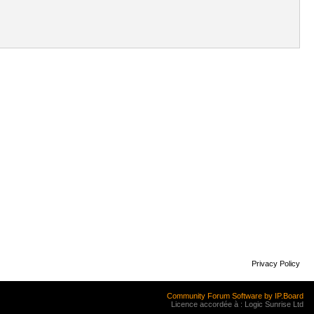
Privacy Policy
Community Forum Software by IP.Board
Licence accordée à : Logic Sunrise Ltd