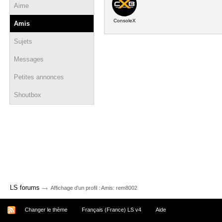
Aime
ConsoleX
Amis
Sujets
Messages
Petites annonces
Shoutbox
→
LS forums
Affichage d'un profil : Amis: rem8002
Changer le thème
Français (France) LS v4
Aide