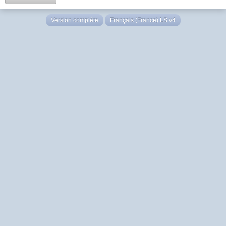
Version complète
Français (France) LS v4