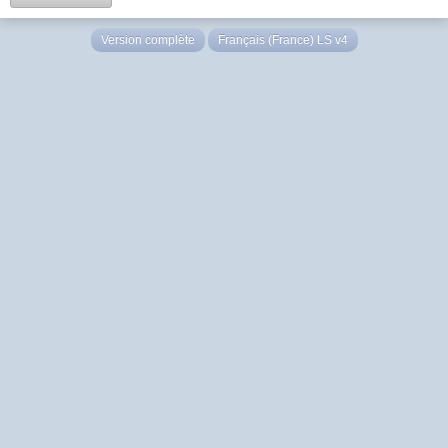
Version complète
Français (France) LS v4