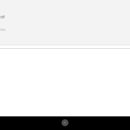
tif
onnu