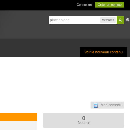
Connexion
Créer un compte
Membres
Voir le nouveau contenu
Mon contenu
0
Neutral