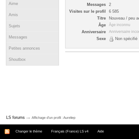
Aime
Messages
2
Visites sur le profil
6 585
Amis
Titre
Nouveau / peu ac
Âge
Âge inconnu
Sujets
Anniversaire
Anniversaire inc
Messages
Sexe
Non spécifié
Petites annonces
Shoutbox
→
LS forums
Affichage d'un profil : Aureliep
Changer le thème
Français (France) LS v4
Aide