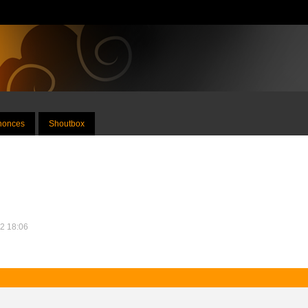
nnonces
Shoutbox
12 18:06