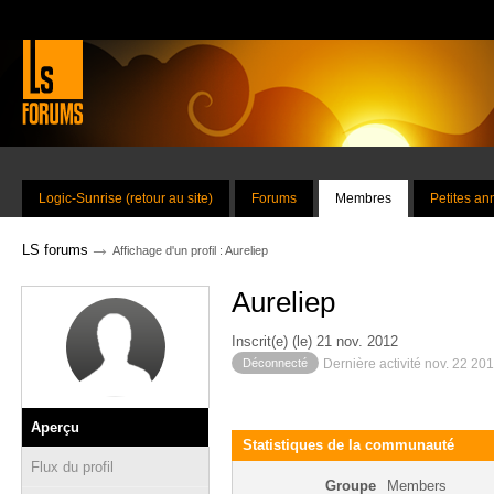
Logic-Sunrise (retour au site)
Forums
Membres
Petites a
→
LS forums
Affichage d'un profil : Aureliep
Aureliep
Inscrit(e) (le) 21 nov. 2012
Déconnecté
Dernière activité nov. 22 20
Aperçu
Statistiques de la communauté
Flux du profil
Groupe
Members