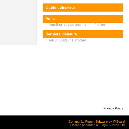
Outils utilisateur
Amis
Aureliep n'a pas encore ajouté d'ami.
Derniers visiteurs
Aucun visiteur à afficher
Privacy Policy
Community Forum Software by IP.Board
Licence accordée à : Logic Sunrise Ltd