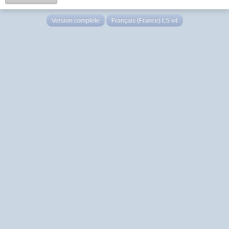
Version complète
Français (France) LS v4