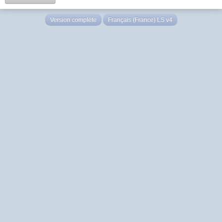
Version complète
Français (France) LS v4