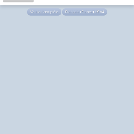
Version complète
Français (France) LS v4