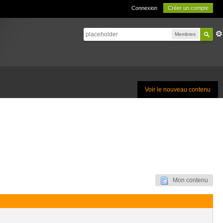
Connexion
Créer un compte
Membres
Voir le nouveau contenu
Mon contenu