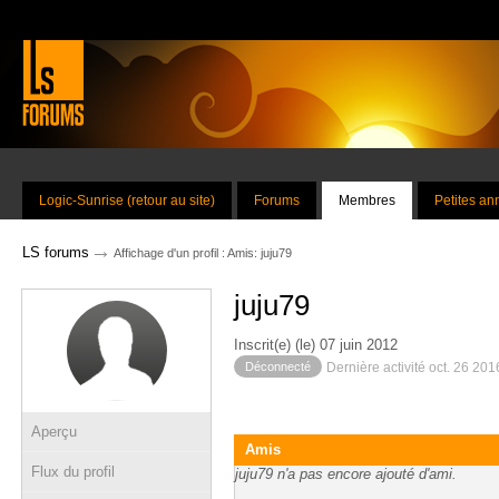
Logic-Sunrise (retour au site)
Forums
Membres
Petites a
→
LS forums
Affichage d'un profil : Amis: juju79
juju79
Inscrit(e) (le) 07 juin 2012
Déconnecté
Dernière activité oct. 26 20
Aperçu
Amis
Flux du profil
juju79 n'a pas encore ajouté d'ami.