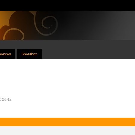
nnonces
Shoutbox
16 20:42