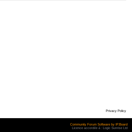
Privacy Policy
Community Forum Software by IP.Board
Licence accordée à : Logic Sunrise Ltd