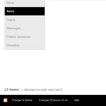
Aime
Amis
Sujets
Messages
Petites annonces
Shoutbox
→
LS forums
Affichage d'un profil : Amis: juju79
Changer le thème
Français (France) LS v4
Aide