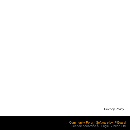
Privacy Policy
Community Forum Software by IP.Board
Licence accordée à : Logic Sunrise Ltd