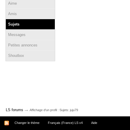
Aime
Amis
Sujets
Messages
Petites annonces
Shoutbox
→
LS forums
Affichage d'un profil : Sujets: juju79
Changer le thème
Français (France) LS v4
Aide