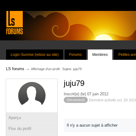
Logic-Sunrise (retour au site)
Forums
Membres
Petites a
→
LS forums
Affichage d'un profil : Sujets: juju79
juju79
Inscrit(e) (le) 07 juin 2012
Déconnecté
Dernière activité oct. 26 20
Aperçu
Il n'y a aucun sujet à afficher
Flux du profil