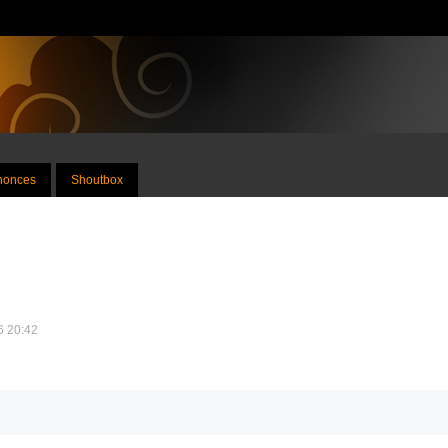
nnonces
Shoutbox
16 20:42