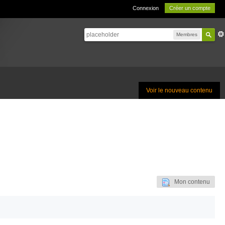
Connexion
Créer un compte
Membres
Voir le nouveau contenu
Mon contenu