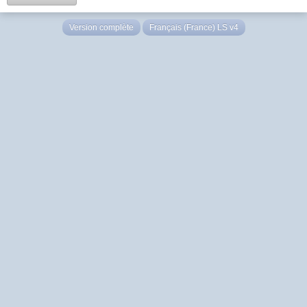
Version complète
Français (France) LS v4