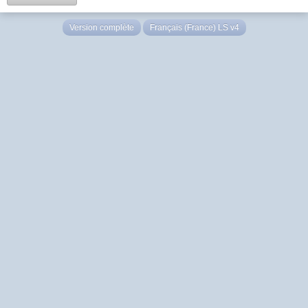
Version complète
Français (France) LS v4