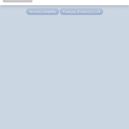
Version complète
Français (France) LS v4