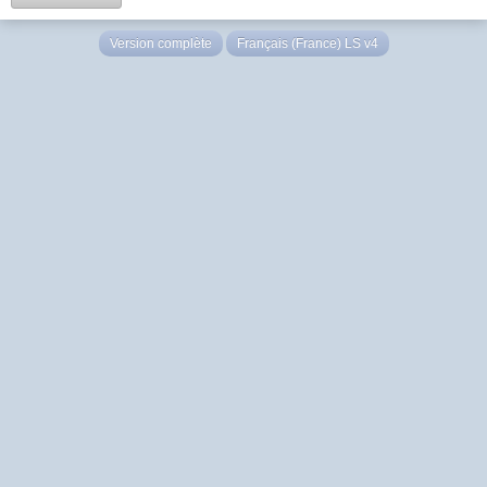
Version complète
Français (France) LS v4