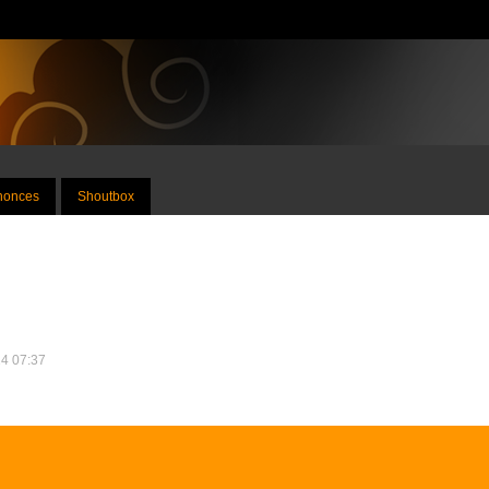
nnonces
Shoutbox
24 07:37