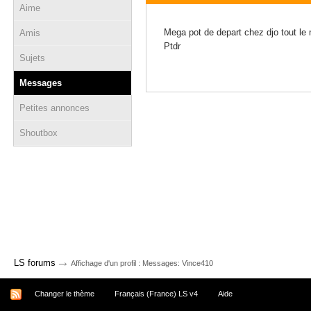
Aime
13 février 2017 - 13:36
Mega pot de depart chez djo tout le
Amis
Ptdr
Sujets
Messages
Petites annonces
Shoutbox
→
LS forums
Affichage d'un profil : Messages: Vince410
Changer le thème
Français (France) LS v4
Aide