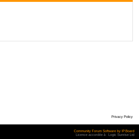
Privacy Policy
Community Forum Software by IP.Board
Licence accordée à : Logic Sunrise Ltd