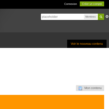
Connexion
Créer un compte
Membres
Voir le nouveau contenu
Mon contenu