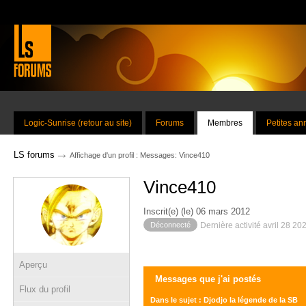
Logic-Sunrise (retour au site)
Forums
Membres
Petites a
→
LS forums
Affichage d'un profil : Messages: Vince410
Vince410
Inscrit(e) (le) 06 mars 2012
Déconnecté
Dernière activité avril 28 20
Aperçu
Messages que j'ai postés
Flux du profil
Dans le sujet : Djodjo la légende de la SB