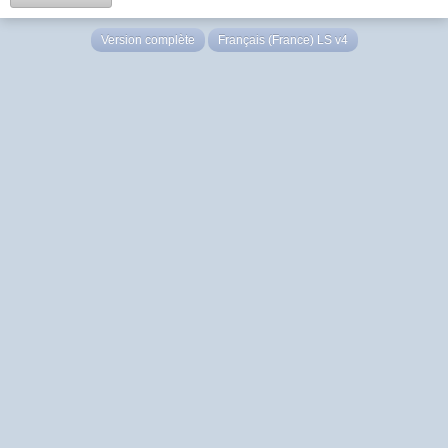
Version complète
Français (France) LS v4