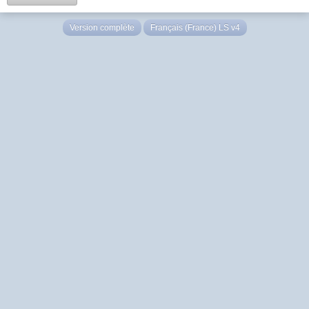
Version complète
Français (France) LS v4