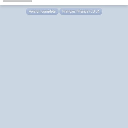
Version complète
Français (France) LS v4