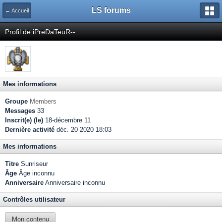
LS forums
← Accueil
Profil de iPreDaTeuR--
Mes informations
Groupe
Members
Messages
33
Inscrit(e) (le)
18-décembre 11
Dernière activité
déc. 20 2020 18:03
Mes informations
Titre
Sunriseur
Âge
Âge inconnu
Anniversaire
Anniversaire inconnu
Contrôles utilisateur
Mon contenu