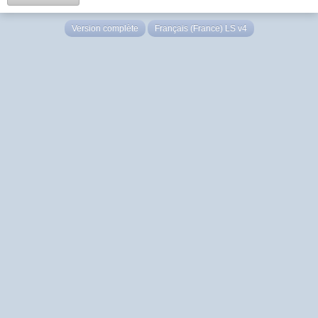
Version complète
Français (France) LS v4