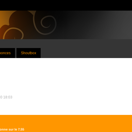
nnonces
Shoutbox
20 18:03
ionne sur le 7.55