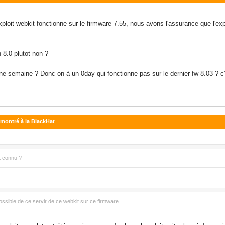
xploit webkit fonctionne sur le firmware 7.55, nous avons l'assurance que l'exp
 8.0 plutot non ?
ne semaine ? Donc on à un 0day qui fonctionne pas sur le dernier fw 8.03 ? 
y montré à la BlackHat
it connu ?
ossible de ce servir de ce webkit sur ce firmware