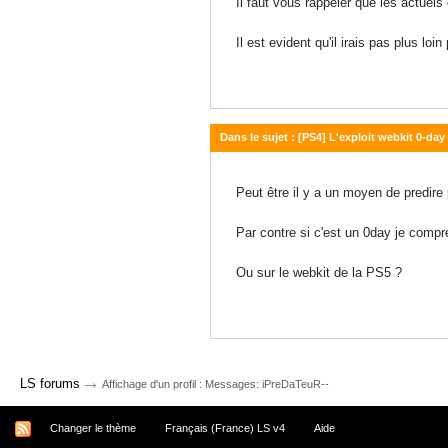
Il faut vous rappeler que les actuels
Il est evident qu'il irais pas plus l
Dans le sujet : [PS4] L'exploit webkit 0-da
10 décembre 2020 - 20:28
Peut être il y a un moyen de predir
Par contre si c'est un 0day je compr
Ou sur le webkit de la PS5 ?
→
LS forums
Affichage d'un profil : Messages: iPreDaTeuR--
Changer le thème
Français (France) LS v4
Aide