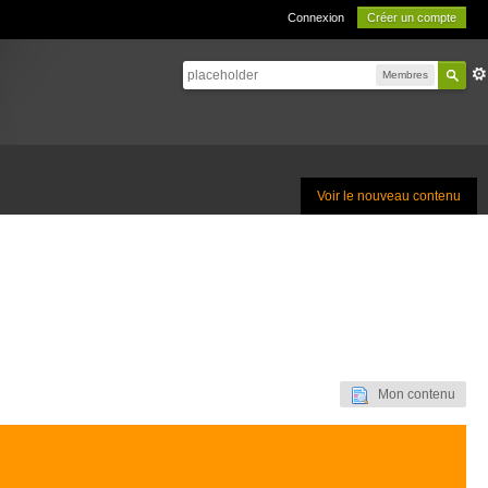
Connexion
Créer un compte
Membres
Voir le nouveau contenu
Mon contenu