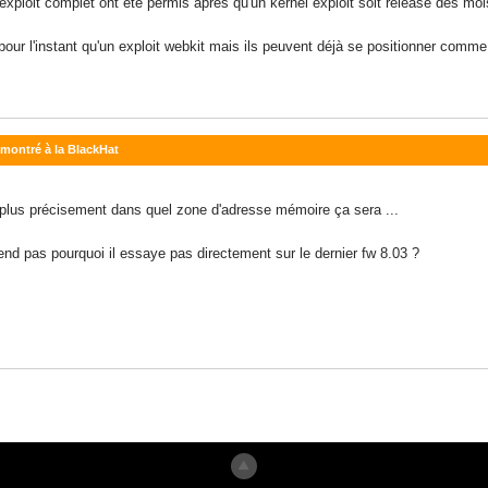
 exploit complet ont été permis apres qu'un kernel exploit soit releasé des mo
oin pour l'instant qu'un exploit webkit mais ils peuvent déjà se positionner com
y montré à la BlackHat
e plus précisement dans quel zone d'adresse mémoire ça sera ...
end pas pourquoi il essaye pas directement sur le dernier fw 8.03 ?