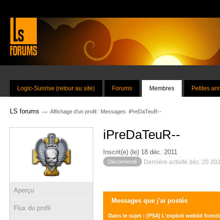
Logic-Sunrise (retour au site)
Forums
Membres
Petites a
→
LS forums
Affichage d'un profil : Messages: iPreDaTeuR--
iPreDaTeuR--
Inscrit(e) (le) 18 déc. 2011
Déconnecté
Dernière activité déc. 20 20
Aperçu
Messages que j'ai postés
Flux du profil
Dans le sujet : [PS4] L'exploit webkit fonct