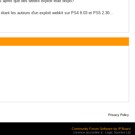
is apres que des webkit exploit était dispo?
me étant les auteurs d'un exploit webkit sur PS4 8.03 et PS5 2.30...
Privacy Policy
Community Forum Software by IP.Board
Licence accordée à : Logic Sunrise Ltd