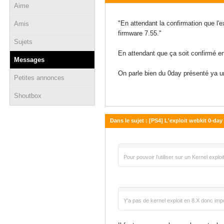
Aime
17 décembre 2020 - 18:10
"En attendant la confirmation que l'e
Amis
firmware 7.55."
Sujets
En attendant que ça soit confirmé en
Messages
On parle bien du 0day présenté ya u
Petites annonces
Shoutbox
Dans le sujet : [PS4] L'exploit webkit 0-da
10 décembre 2020 - 21:44
Pour pouvoir l'utiliser sur un Kernel explo
Y'a pas de kernel exploit en 8.X donc imp