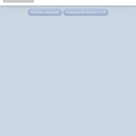
Version complète
Français (France) LS v4