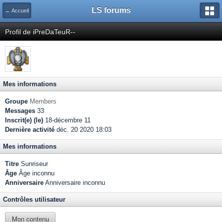
LS forums
← Accueil
Profil de iPreDaTeuR--
Mes informations
Groupe
Members
Messages
33
Inscrit(e) (le)
18-décembre 11
Dernière activité
déc. 20 2020 18:03
Mes informations
Titre
Sunriseur
Âge
Âge inconnu
Anniversaire
Anniversaire inconnu
Contrôles utilisateur
Mon contenu