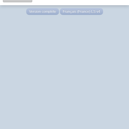
Version complète
Français (France) LS v4