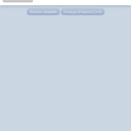
Version complète
Français (France) LS v4