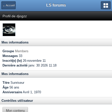
LS forums
← Accueil
Profil de djogzz
Mes informations
Groupe
Members
Messages
33
Inscrit(e) (le)
26-novembre 11
Dernière activité
janv. 30 2026 11:18
Mes informations
Titre
Sunriseur
Âge
56 ans
Anniversaire
Avril 1, 1970
Contrôles utilisateur
Mon contenu