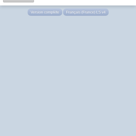
Version complète
Français (France) LS v4