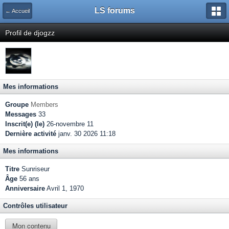
LS forums
← Accueil
Profil de djogzz
Mes informations
Groupe
Members
Messages
33
Inscrit(e) (le)
26-novembre 11
Dernière activité
janv. 30 2026 11:18
Mes informations
Titre
Sunriseur
Âge
56 ans
Anniversaire
Avril 1, 1970
Contrôles utilisateur
Mon contenu