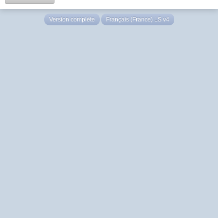
Version complète
Français (France) LS v4