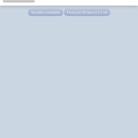
Version complète
Français (France) LS v4