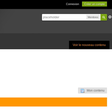
Connexion
Créer un compte
Membres
Voir le nouveau contenu
Mon contenu