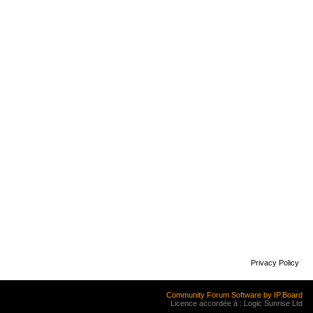
Privacy Policy
Community Forum Software by IP.Board
Licence accordée à : Logic Sunrise Ltd