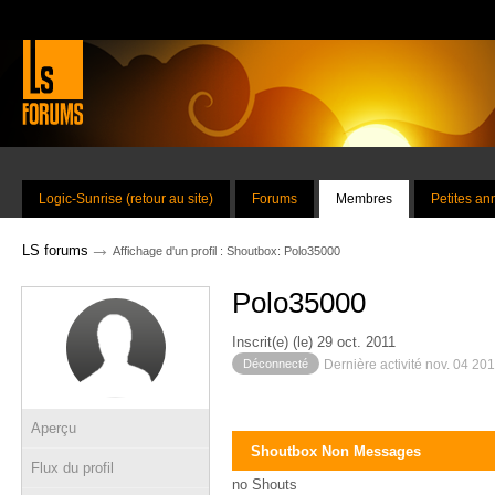
Logic-Sunrise (retour au site)
Forums
Membres
Petites a
→
LS forums
Affichage d'un profil : Shoutbox: Polo35000
Polo35000
Inscrit(e) (le) 29 oct. 2011
Déconnecté
Dernière activité nov. 04 20
Aperçu
Shoutbox Non Messages
Flux du profil
no Shouts