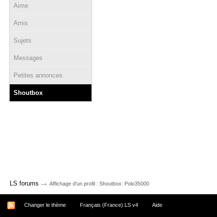
Aime
Amis
Sujets
Messages
Petites annonces
Shoutbox
→
LS forums
Affichage d'un profil : Shoutbox: Polo35000
Changer le thème
Français (France) LS v4
Aide