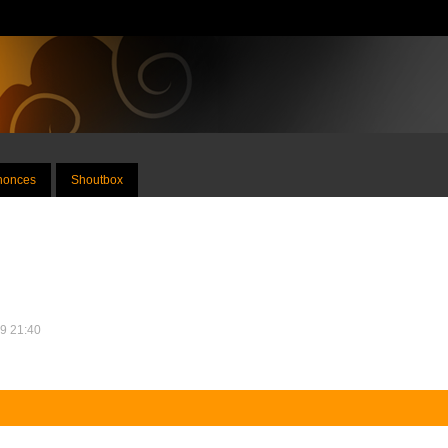
nnonces
Shoutbox
19 21:40