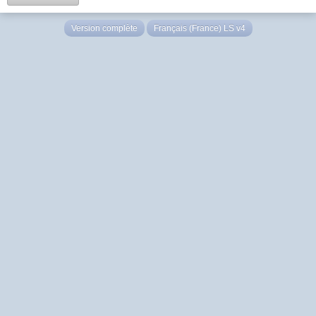
Version complète
Français (France) LS v4