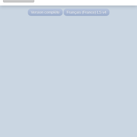
Version complète
Français (France) LS v4