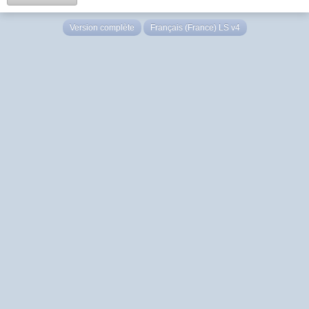
Version complète
Français (France) LS v4