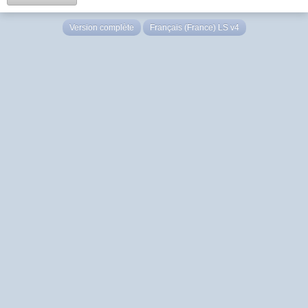
Version complète
Français (France) LS v4