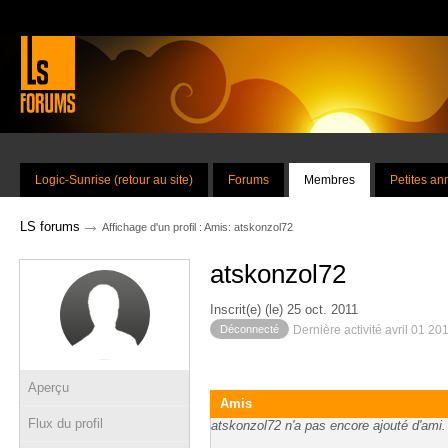
Logic-Sunrise (retour au site)
Forums
Membres
Petites a
→
LS forums
Affichage d'un profil : Amis: atskonzol72
atskonzol72
Inscrit(e) (le) 25 oct. 2011
Déconnecté
Dernière activité avril 01 20
Aperçu
Amis
Flux du profil
atskonzol72 n'a pas encore ajouté d'ami.