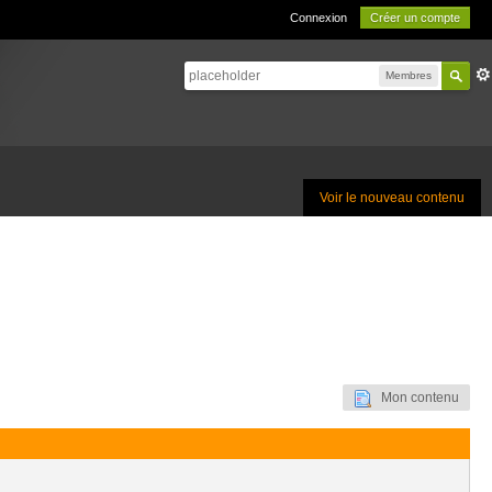
Connexion
Créer un compte
Membres
Voir le nouveau contenu
Mon contenu