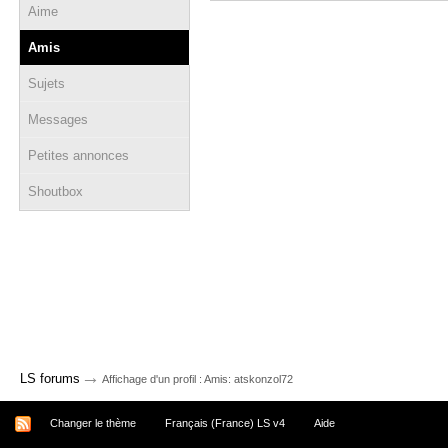
Aime
Amis
Sujets
Messages
Petites annonces
Shoutbox
→
LS forums
Affichage d'un profil : Amis: atskonzol72
Changer le thème
Français (France) LS v4
Aide