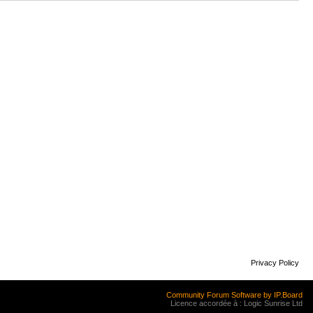
Privacy Policy
Community Forum Software by IP.Board
Licence accordée à : Logic Sunrise Ltd