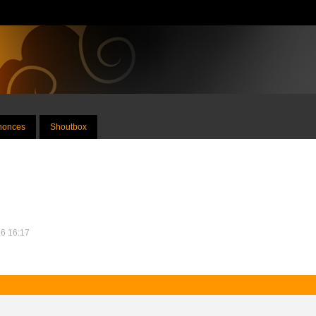
nnonces
Shoutbox
16 16:17