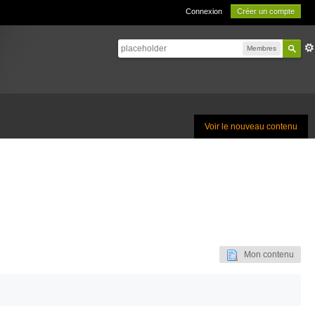
Connexion
Créer un compte
Membres
Voir le nouveau contenu
Mon contenu