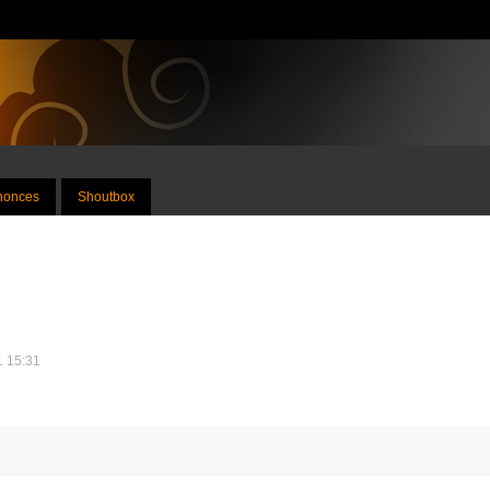
nnonces
Shoutbox
1 15:31