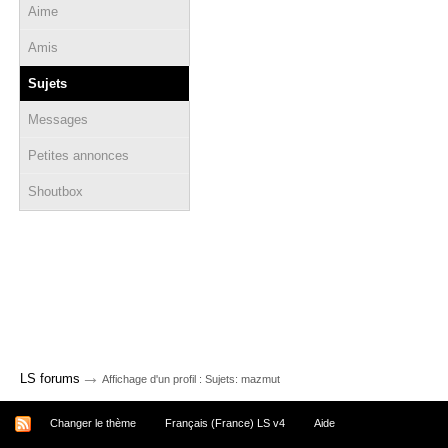
Aime
Amis
Sujets
Messages
Petites annonces
Shoutbox
→
LS forums
Affichage d'un profil : Sujets: mazmut
Changer le thème
Français (France) LS v4
Aide