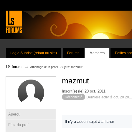
Logic-Sunrise (retour au site)
Forums
Membres
Petites a
→
LS forums
Affichage d'un profil : Sujets: mazmut
mazmut
Inscrit(e) (le) 20 oct. 2011
Déconnecté
Dernière activité oct. 20 201
Aperçu
Il n'y a aucun sujet à afficher
Flux du profil