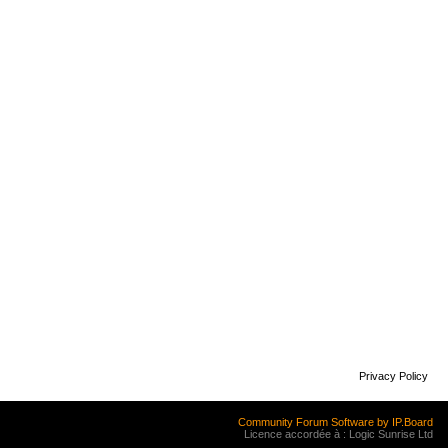
Privacy Policy
Community Forum Software by IP.Board
Licence accordée à : Logic Sunrise Ltd