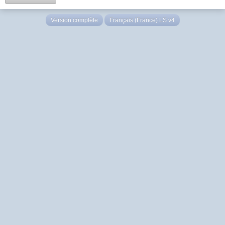
Version complète
Français (France) LS v4