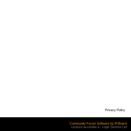
Privacy Policy
Community Forum Software by IP.Board
Licence accordée à : Logic Sunrise Ltd