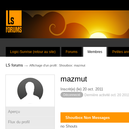
Logic-Sunrise (retour au site)
Forums
Membres
Petites a
→
LS forums
Affichage d'un profil : Shoutbox: mazmut
mazmut
Inscrit(e) (le) 20 oct. 2011
Déconnecté
Dernière activité oct. 20 201
Aperçu
Shoutbox Non Messages
Flux du profil
no Shouts