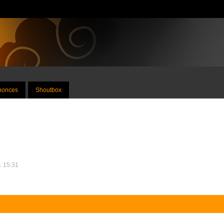
nnonces
Shoutbox
1 15:31