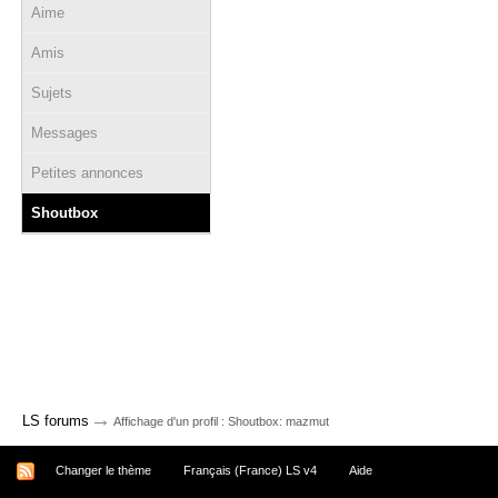
Aime
Amis
Sujets
Messages
Petites annonces
Shoutbox
→
LS forums
Affichage d'un profil : Shoutbox: mazmut
Changer le thème
Français (France) LS v4
Aide