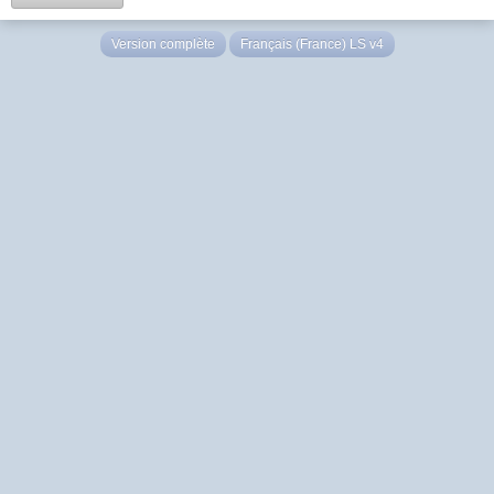
Version complète
Français (France) LS v4