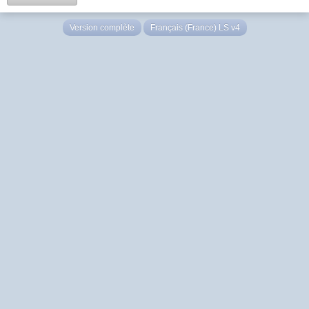
Version complète
Français (France) LS v4