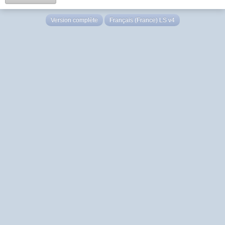
Version complète
Français (France) LS v4