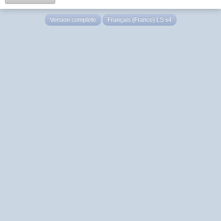
Version complète
Français (France) LS v4