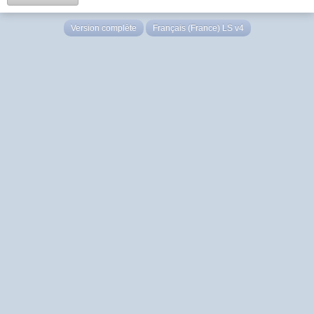
Version complète
Français (France) LS v4