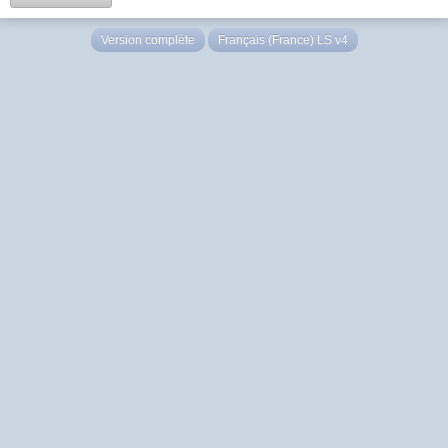
Version complète
Français (France) LS v4