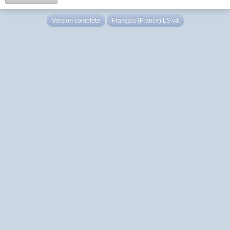
Version complète
Français (France) LS v4