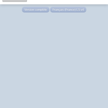
Version complète
Français (France) LS v4