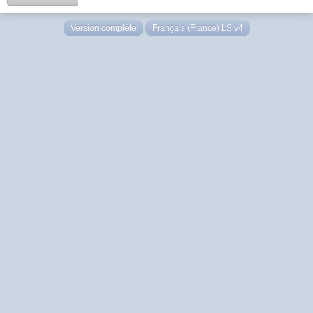
Version complète
Français (France) LS v4