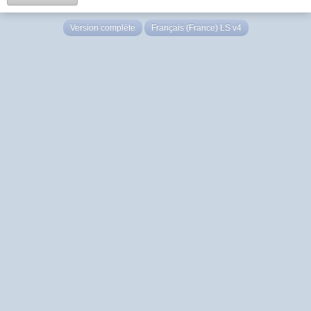
Version complète
Français (France) LS v4