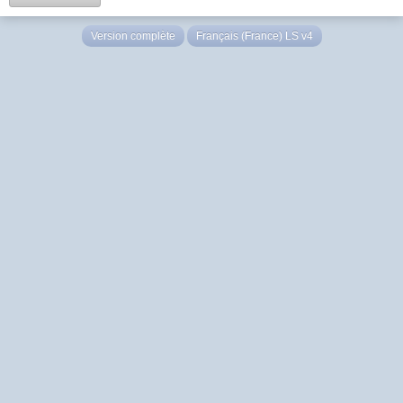
Version complète
Français (France) LS v4