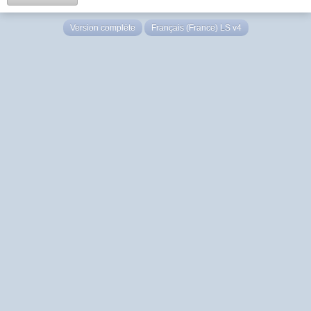
Version complète
Français (France) LS v4