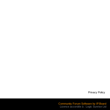
Privacy Policy
Community Forum Software by IP.Board
Licence accordée à : Logic Sunrise Ltd