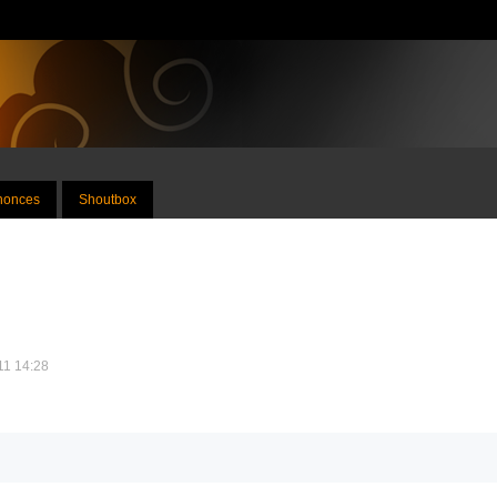
nnonces
Shoutbox
011 14:28