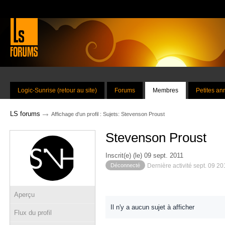
Logic-Sunrise (retour au site)
Forums
Membres
Petites a
→
LS forums
Affichage d'un profil : Sujets: Stevenson Proust
Stevenson Proust
Inscrit(e) (le) 09 sept. 2011
Déconnecté
Dernière activité sept. 09 2
Aperçu
Il n'y a aucun sujet à afficher
Flux du profil