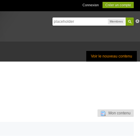
Connexion
Créer un compte
Membres
Voir le nouveau contenu
Mon contenu