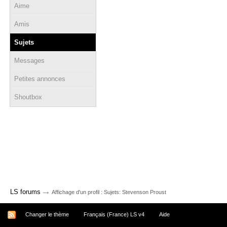
Aime
Amis
Sujets
Messages
Petites annonces
Shoutbox
→
LS forums
Affichage d'un profil : Sujets: Stevenson Proust
Changer le thème
Français (France) LS v4
Aide