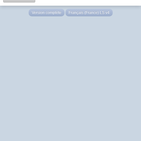
Version complète
Français (France) LS v4