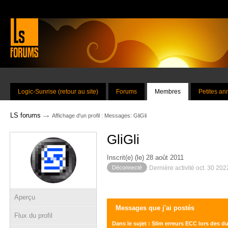
Logic-Sunrise (retour au site)
Forums
Membres
Petites a
→
LS forums
Affichage d'un profil : Messages: GliGli
GliGli
Inscrit(e) (le) 28 août 2011
Déconnecté
Dernière activité oct. 30 20
Aperçu
Messages que j'ai postés
Flux du profil
Dans le sujet : Slim erreurs ECC lors des 