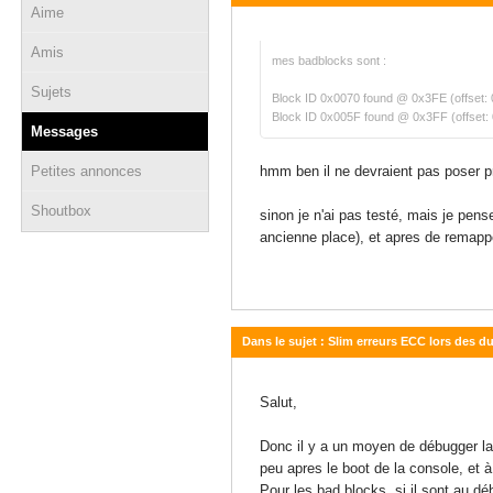
Aime
30 août 2011 - 19:44
Amis
mes badblocks sont :
Sujets
Block ID 0x0070 found @ 0x3FE (offset
Block ID 0x005F found @ 0x3FF (offset
Messages
Petites annonces
hmm ben il ne devraient pas poser pr
Shoutbox
sinon je n'ai pas testé, mais je pens
ancienne place), et apres de remapper
Dans le sujet : Slim erreurs ECC lors des 
28 août 2011 - 16:10
Salut,
Donc il y a un moyen de débugger la 
peu apres le boot de la console, et à
Pour les bad blocks, si il sont au d