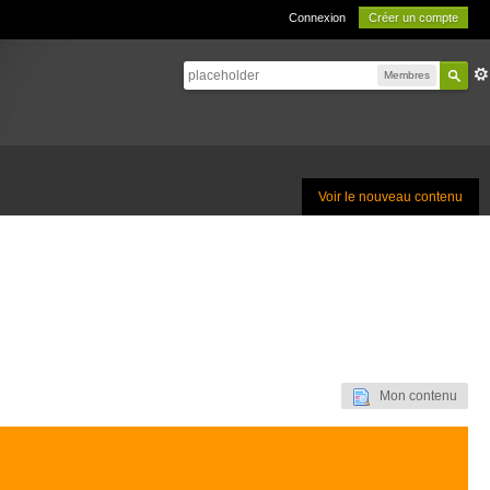
Connexion
Créer un compte
Membres
Voir le nouveau contenu
Mon contenu