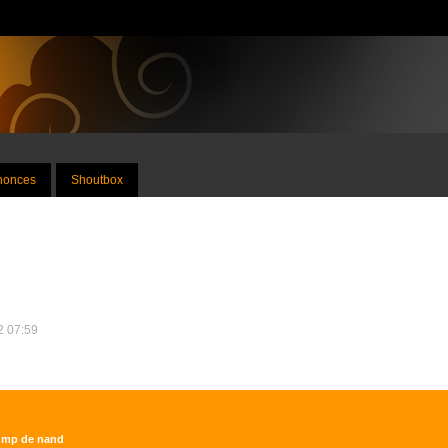
nnonces
Shoutbox
22 07:59
dump de nand