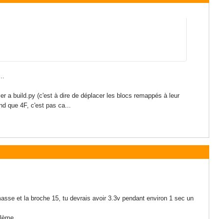
..
ser a build.py (c'est à dire de déplacer les blocs remappés à leur
nd que 4F, c'est pas ca...
masse et la broche 15, tu devrais avoir 3.3v pendant environ 1 sec un
lème...