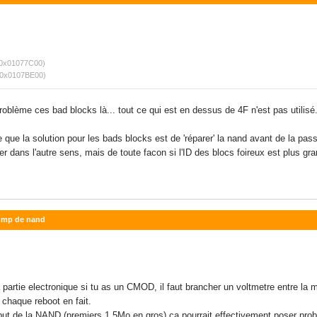
: 0x01077C00)
: 0x0107BE00)
oblème ces bad blocks là... tout ce qui est en dessus de 4F n'est pas utilisé.
e que la solution pour les bads blocks est de 'réparer' la nand avant de la pas
 dans l'autre sens, mais de toute facon si l'ID des blocs foireux est plus gra
dump de nand
partie electronique si tu as un CMOD, il faut brancher un voltmetre entre la 
 chaque reboot en fait.
ébut de la NAND (premiers 1.5Mo en gros) ca pourrait effectivement poser prob