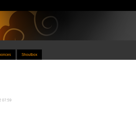
nnonces
Shoutbox
22 07:59