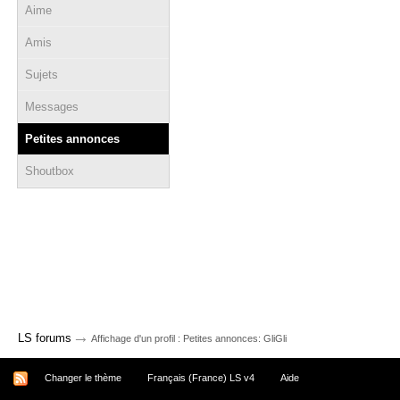
Aime
Amis
Sujets
Messages
Petites annonces
Shoutbox
→
LS forums
Affichage d'un profil : Petites annonces: GliGli
Changer le thème
Français (France) LS v4
Aide