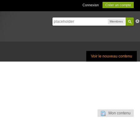
Connexion
Créer un compte
Membres
Voir le nouveau contenu
Mon contenu