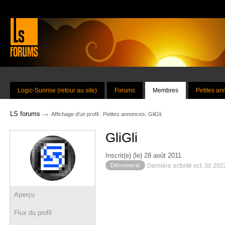
Logic-Sunrise (retour au site)
Forums
Membres
Petites a
→
LS forums
Affichage d'un profil : Petites annonces: GliGli
GliGli
Inscrit(e) (le) 28 août 2011
Déconnecté
Dernière activité oct. 30 20
Aperçu
Flux du profil