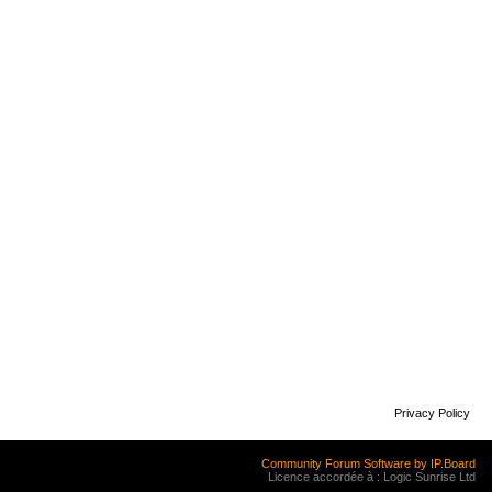
Privacy Policy
Community Forum Software by IP.Board
Licence accordée à : Logic Sunrise Ltd